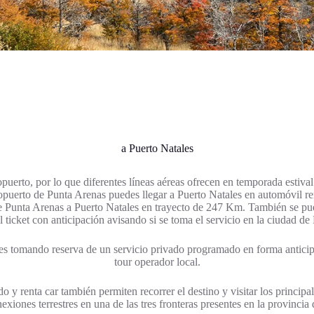
a Puerto Natales
puerto, por lo que diferentes líneas aéreas ofrecen en temporada estival
eropuerto de Punta Arenas puedes llegar a Puerto Natales en automóvil r
e Punta Arenas a Puerto Natales en trayecto de 247 Km. También se pue
 ticket con anticipación avisando si se toma el servicio en la ciudad de
e es tomando reserva de un servicio privado programado en forma antici
tour operador local.
o y renta car también permiten recorrer el destino y visitar los principale
xiones terrestres en una de las tres fronteras presentes en la provincia